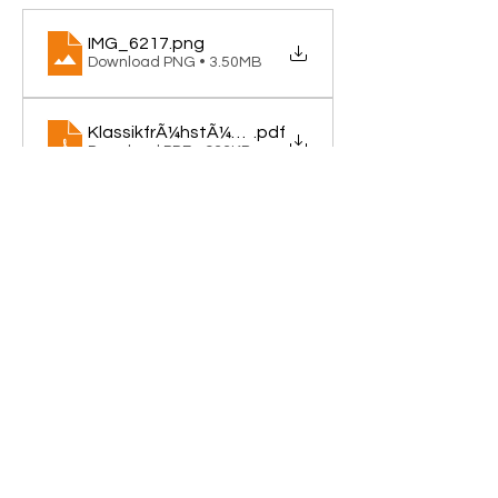
IMG_6217
.png
Download PNG • 3.50MB
KlassikfrÃ¼hstÃ¼ck-Schneckenhaus
.pdf
Download PDF • 933KB
Share this event