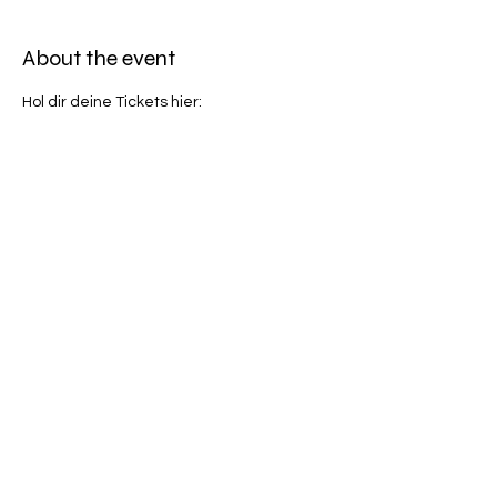
About the event
Hol dir deine Tickets hier: 
https://feverup.com/m/198805
Share this event
©
2019-2026
ONE WORLD STRING QUARTET ⎮ALL RIGHTS