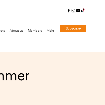
Subscribe
ects
About us
Members
Mehr
immer